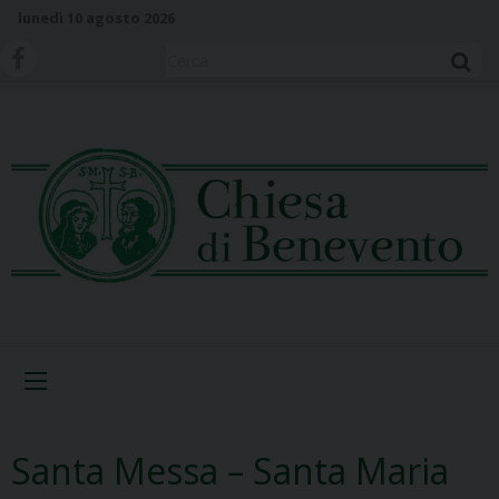
S
lunedì 10 agosto 2026
k
i
Cerca
p
t
o
c
o
n
t
e
n
t
Menu
Santa Messa – Santa Maria