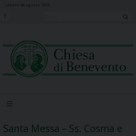
S
sabato 08 agosto 2026
k
i
Cerca
p
t
o
c
o
n
t
e
n
t
Menu
Santa Messa – Ss. Cosma e