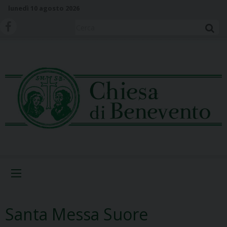
S
lunedì 10 agosto 2026
k
i
Cerca
p
t
o
c
o
n
t
e
n
t
Menu
Santa Messa Suore