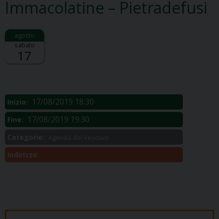
Immacolatine – Pietradefusi
sabato
17
Descrizione:
.
17/08/2019 18:30
Inizio:
17/08/2019 19:30
Fine:
Categorie:
Agenda del Vescovo
Indirizzo: