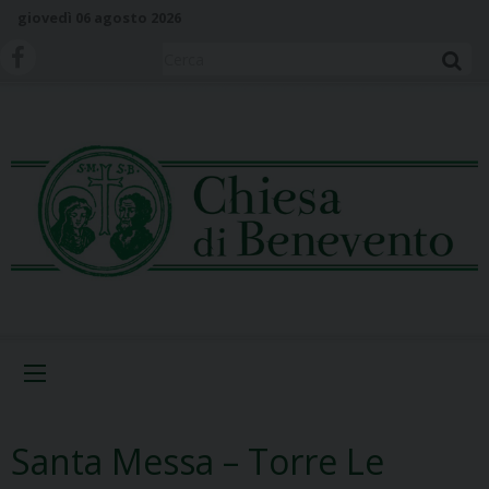
S
giovedì 06 agosto 2026
k
i
Cerca
p
t
o
c
o
n
t
e
n
t
Menu
Santa Messa – Torre Le