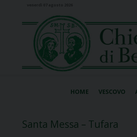
S
venerdì 07 agosto 2026
k
i
p
t
o
c
o
n
t
e
n
HOME
VESCOVO
t
Santa Messa – Tufara