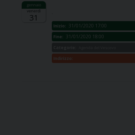
Descrizione:
venerdì
.
31
31/01/2020 17:00
Inizio:
31/01/2020 18:00
Fine:
Categorie:
Agenda del Vescovo
Indirizzo: