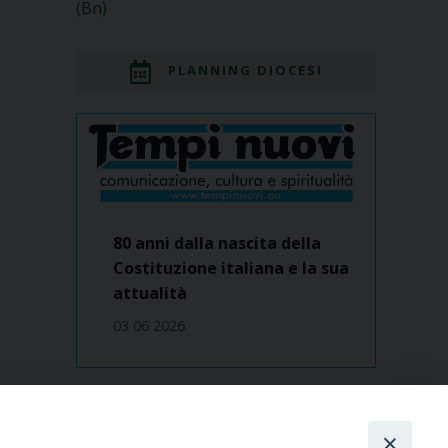
(Bn)
PLANNING DIOCESI
80 anni dalla nascita della
Costituzione italiana e la sua
attualità
03 06 2026
Dove siamo
contatti