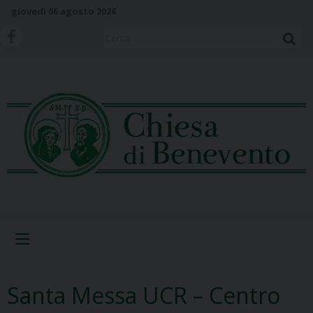
S
giovedì 06 agosto 2026
k
i
Cerca
p
t
o
c
o
n
t
e
n
t
Menu
Santa Messa UCR – Centro