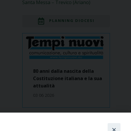
Santa Messa – Trevico (Ariano)
PLANNING DIOCESI
80 anni dalla nascita della
Costituzione italiana e la sua
attualità
03 06 2026
Dove siamo
contatti