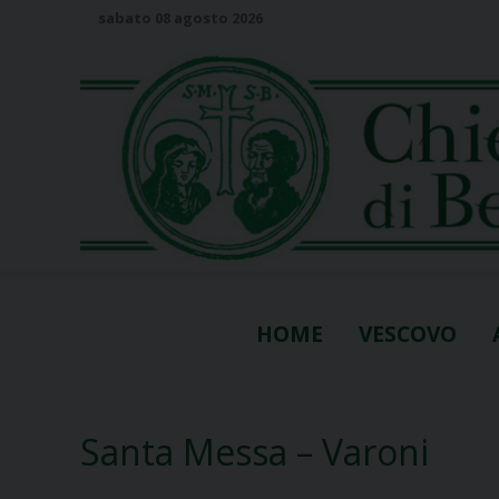
S
sabato 08 agosto 2026
k
i
p
t
o
c
o
n
t
e
n
HOME
VESCOVO
t
Santa Messa – Varoni