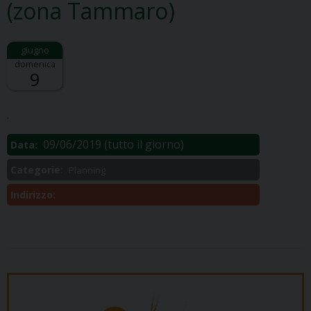
(zona Tammaro)
domenica
9
Descrizione:
.
09/06/2019
(tutto il giorno)
Data:
Categorie:
Planning
Indirizzo: