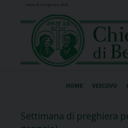
S
venerdì 07 agosto 2026
k
i
p
t
o
c
o
n
t
e
n
HOME
VESCOVO
t
Settimana di preghiera per