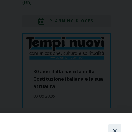
(Bn)
PLANNING DIOCESI
80 anni dalla nascita della
Costituzione italiana e la sua
attualità
03 06 2026
Dove siamo
contatti