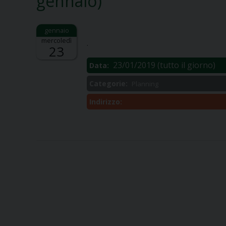
gennaio)
Descrizione:
mercoledì
.
23
23/01/2019
(tutto il giorno)
Data:
Categorie:
Planning
Indirizzo: