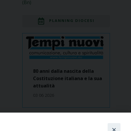
(Bn)
PLANNING DIOCESI
80 anni dalla nascita della
Costituzione italiana e la sua
attualità
03 06 2026
Dove siamo
contatti