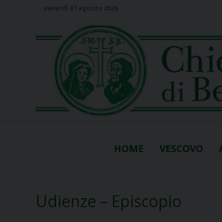
S
venerdì 07 agosto 2026
k
i
p
t
o
c
o
n
t
e
n
HOME
VESCOVO
t
Udienze – Episcopio