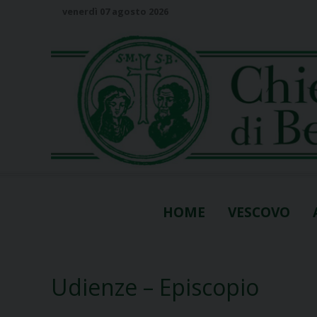
S
venerdì 07 agosto 2026
k
i
p
t
o
c
o
n
t
e
n
HOME
VESCOVO
t
Udienze – Episcopio