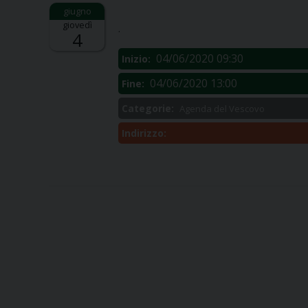
Descrizione:
giovedì
.
4
04/06/2020 09:30
Inizio:
04/06/2020 13:00
Fine:
Categorie:
Agenda del Vescovo
Indirizzo: