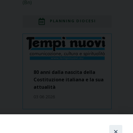
(Bn)
PLANNING DIOCESI
80 anni dalla nascita della
Costituzione italiana e la sua
attualità
03 06 2026
Dove siamo
contatti