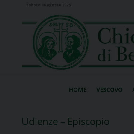
S
sabato 08 agosto 2026
k
i
p
t
o
c
o
n
t
e
n
HOME
VESCOVO
t
Udienze – Episcopio