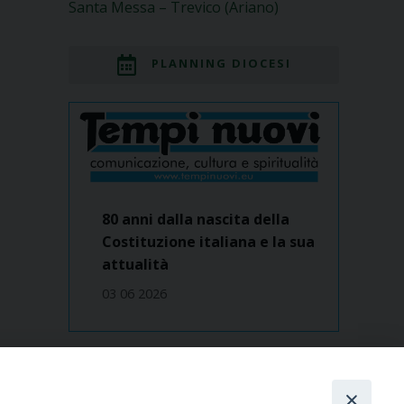
Santa Messa – Trevico (Ariano)
PLANNING DIOCESI
80 anni dalla nascita della
Costituzione italiana e la sua
attualità
03 06 2026
Dove siamo
contatti