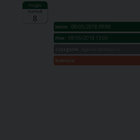
Descrizione:
martedì
.
8
08/05/2018 09:00
Inizio:
08/05/2018 13:00
Fine:
Categorie:
Agenda del Vescovo
Indirizzo: