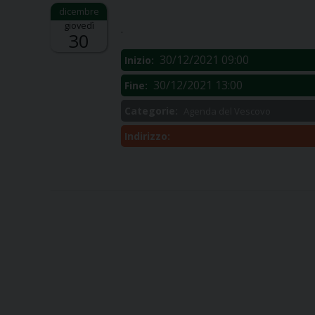
Descrizione:
giovedì
.
30
30/12/2021 09:00
Inizio:
30/12/2021 13:00
Fine:
Categorie:
Agenda del Vescovo
Indirizzo: