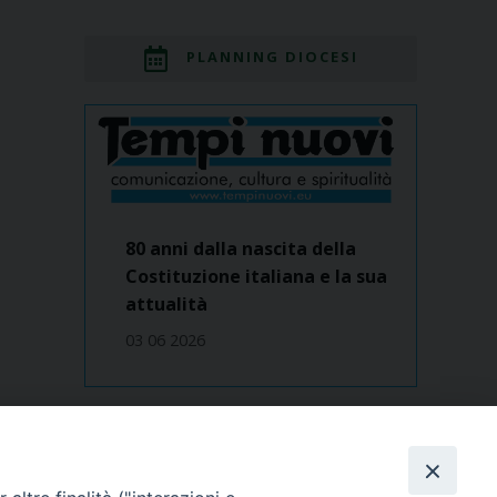
PLANNING DIOCESI
80 anni dalla nascita della
Costituzione italiana e la sua
attualità
03 06 2026
Dove siamo
contatti