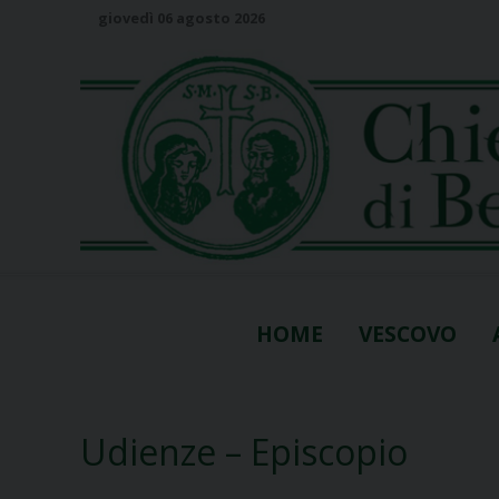
S
giovedì 06 agosto 2026
k
i
p
t
o
c
o
n
t
e
n
HOME
VESCOVO
t
Udienze – Episcopio