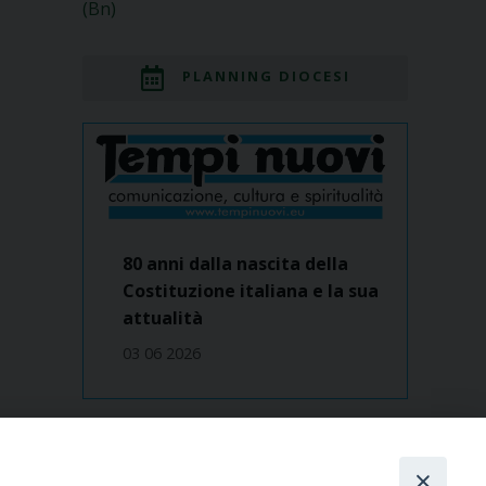
(Bn)
PLANNING DIOCESI
80 anni dalla nascita della
Costituzione italiana e la sua
attualità
03 06 2026
Dove siamo
contatti