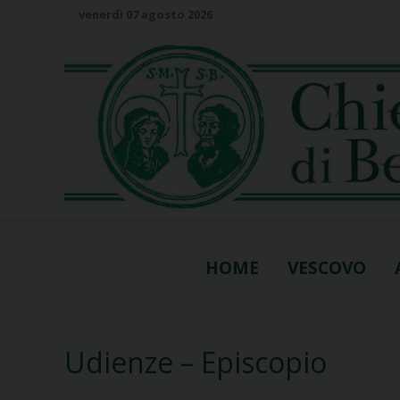
S
venerdì 07 agosto 2026
k
i
p
t
o
c
o
n
t
e
n
HOME
VESCOVO
t
Udienze – Episcopio