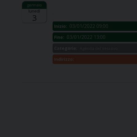
Descrizione:
lunedì
.
3
03/01/2022 09:00
Inizio:
03/01/2022 13:00
Fine:
Categorie:
Agenda del Vescovo
Indirizzo: