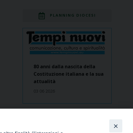
PLANNING DIOCESI
80 anni dalla nascita della
Costituzione italiana e la sua
attualità
03 06 2026
Dove siamo
contatti