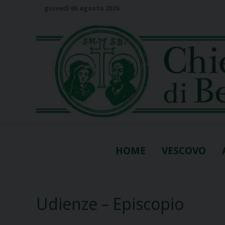
S
giovedì 06 agosto 2026
k
i
p
t
o
c
o
n
t
e
n
HOME
VESCOVO
t
Udienze – Episcopio