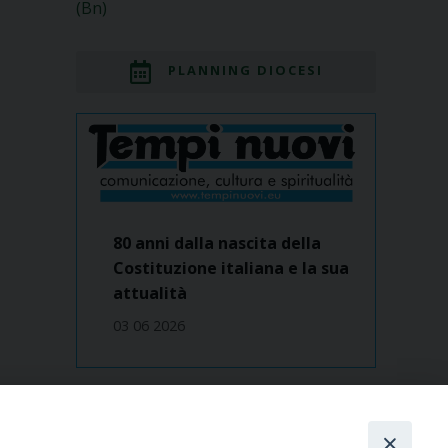
(Bn)
PLANNING DIOCESI
80 anni dalla nascita della
Costituzione italiana e la sua
attualità
03 06 2026
Dove siamo
contatti