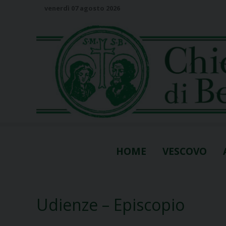
S
venerdì 07 agosto 2026
k
i
p
t
o
c
o
n
t
e
n
HOME
VESCOVO
t
Udienze – Episcopio