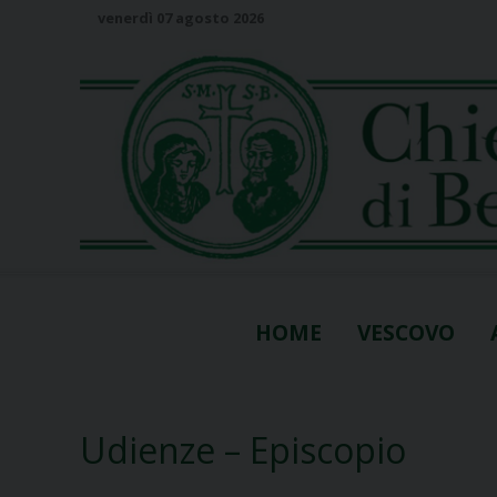
S
venerdì 07 agosto 2026
k
i
p
t
o
c
o
n
t
e
n
HOME
VESCOVO
t
Udienze – Episcopio