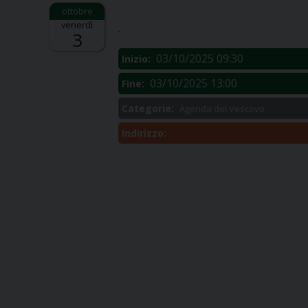
Descrizione:
venerdì
.
3
03/10/2025 09:30
Inizio:
03/10/2025 13:00
Fine:
Categorie:
Agenda del Vescovo
Indirizzo: