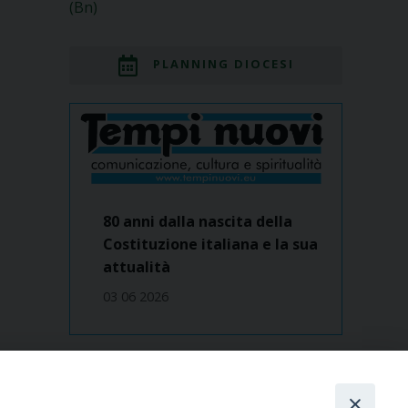
(Bn)
PLANNING DIOCESI
80 anni dalla nascita della
Costituzione italiana e la sua
attualità
03 06 2026
Dove siamo
contatti