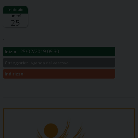
lunedì
25
Descrizione:
.
25/02/2019 09:30
Inizio:
Categorie:
Agenda del Vescovo
Indirizzo: