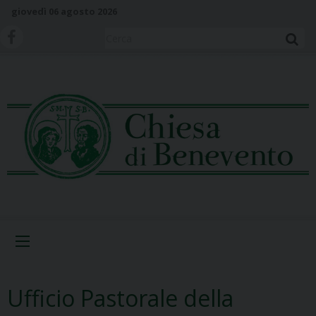
S
giovedì 06 agosto 2026
k
i
Cerca
p
t
o
c
o
n
t
e
n
t
Menu
Ufficio Pastorale della