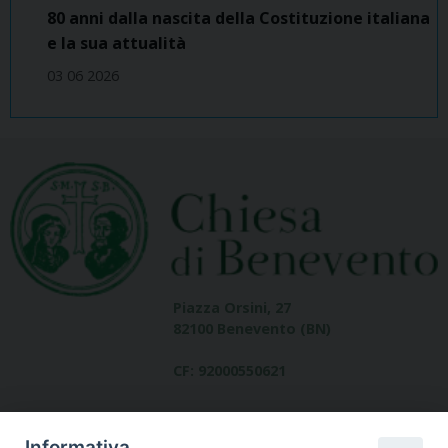
80 anni dalla nascita della Costituzione italiana
e la sua attualità
03 06 2026
Piazza Orsini, 27
82100 Benevento (BN)
CF: 92000550621
Informativa