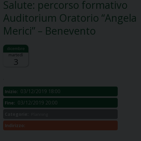
Salute: percorso formativo
Auditorium Oratorio “Angela
Merici” – Benevento
martedì
3
Descrizione:
.
03/12/2019 18:00
Inizio:
03/12/2019 20:00
Fine:
Categorie:
Planning
Indirizzo: