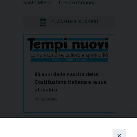
Santa Messa – Trevico (Ariano)
PLANNING DIOCESI
80 anni dalla nascita della
Costituzione italiana e la sua
attualità
03 06 2026
Dove siamo
contatti