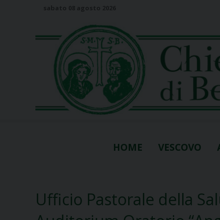
S
sabato 08 agosto 2026
k
i
p
t
o
c
o
n
t
e
n
HOME
VESCOVO
t
Ufficio Pastorale della Sa