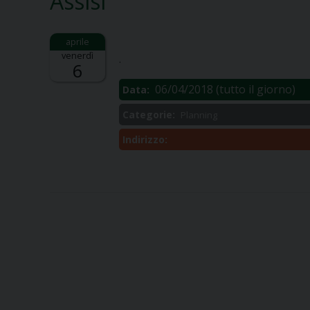
Assisi
Descrizione:
venerdì
.
6
06/04/2018
(tutto il giorno)
Data:
Categorie:
Planning
Indirizzo: