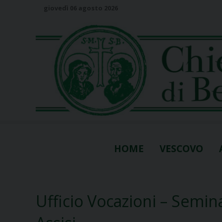
S
giovedì 06 agosto 2026
k
i
p
t
o
c
o
n
t
e
n
HOME
VESCOVO
t
Ufficio Vocazioni – Semina