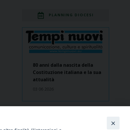
PLANNING DIOCESI
80 anni dalla nascita della
Costituzione italiana e la sua
attualità
03 06 2026
Dove siamo
contatti