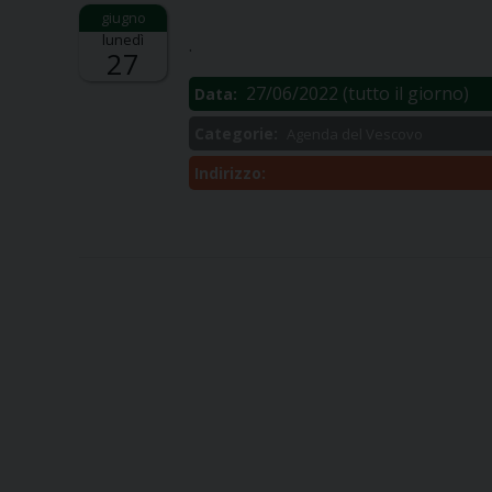
Descrizione:
lunedì
.
27
27/06/2022
(tutto il giorno)
Data:
Categorie:
Agenda del Vescovo
Indirizzo: