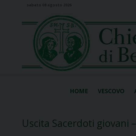
S
sabato 08 agosto 2026
k
i
p
t
o
c
o
n
t
e
n
HOME
VESCOVO
t
Uscita Sacerdoti giovani –