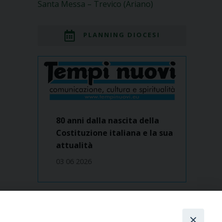
Santa Messa – Trevico (Ariano)
PLANNING DIOCESI
80 anni dalla nascita della
Costituzione italiana e la sua
attualità
03 06 2026
Dove siamo
contatti