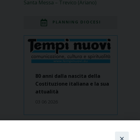
Santa Messa – Trevico (Ariano)
PLANNING DIOCESI
80 anni dalla nascita della
Costituzione italiana e la sua
attualità
03 06 2026
Dove siamo
contatti