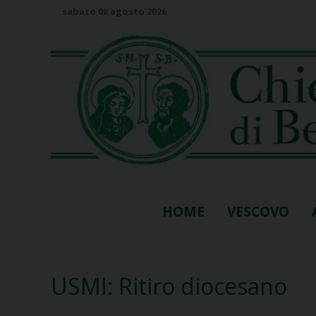
S
sabato 08 agosto 2026
k
i
p
t
o
c
o
n
t
e
n
HOME
VESCOVO
t
USMI: Ritiro diocesano