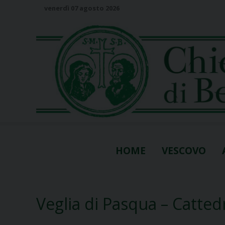
S
venerdì 07 agosto 2026
k
i
p
t
o
c
o
n
t
e
n
HOME
VESCOVO
t
Veglia di Pasqua – Catted