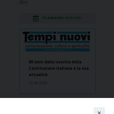
(Bn)
PLANNING DIOCESI
80 anni dalla nascita della
Costituzione italiana e la sua
attualità
03 06 2026
Dove siamo
contatti