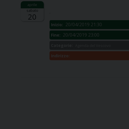
Descrizione:
sabato
.
20
20/04/2019 21:30
Inizio:
20/04/2019 23:00
Fine:
Categorie:
Agenda del Vescovo
Indirizzo: