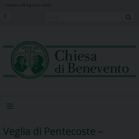
S
sabato 08 agosto 2026
k
i
Cerca
p
t
o
c
o
n
t
e
n
t
Menu
Veglia di Pentecoste –