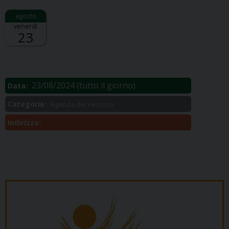
venerdì
23
Descrizione:
.
23/08/2024
(tutto il giorno)
Data:
Categorie:
Agenda del Vescovo
Indirizzo: