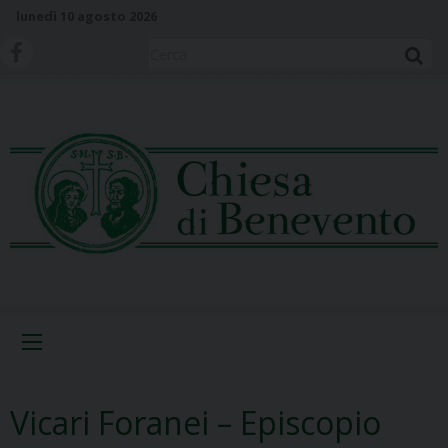
S
lunedì 10 agosto 2026
k
i
Cerca
p
t
o
c
o
n
t
e
n
t
Menu
Vicari Foranei – Episcopio