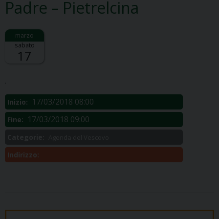
Padre – Pietrelcina
sabato
17
Descrizione:
.
17/03/2018 08:00
Inizio:
17/03/2018 09:00
Fine:
Categorie:
Agenda del Vescovo
Indirizzo: