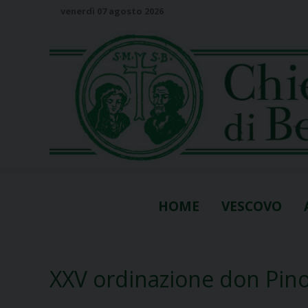
S
venerdì 07 agosto 2026
k
i
p
t
o
c
o
n
t
e
n
HOME
VESCOVO
t
XXV ordinazione don Pin