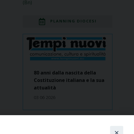
(Bn)
PLANNING DIOCESI
80 anni dalla nascita della
Costituzione italiana e la sua
attualità
03 06 2026
Dove siamo
contatti