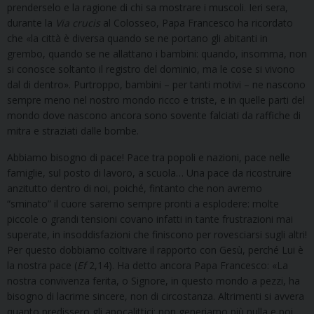
prenderselo e la ragione di chi sa mostrare i muscoli. Ieri sera,
durante la
Via crucis
al Colosseo, Papa Francesco ha ricordato
che «la città è diversa quando se ne portano gli abitanti in
grembo, quando se ne allattano i bambini: quando, insomma, non
si conosce soltanto il registro del dominio, ma le cose si vivono
dal di dentro». Purtroppo, bambini – per tanti motivi – ne nascono
sempre meno nel nostro mondo ricco e triste, e in quelle parti del
mondo dove nascono ancora sono sovente falciati da raffiche di
mitra e straziati dalle bombe.
Abbiamo bisogno di pace! Pace tra popoli e nazioni, pace nelle
famiglie, sul posto di lavoro, a scuola… Una pace da ricostruire
anzitutto dentro di noi, poiché, fintanto che non avremo
“sminato” il cuore saremo sempre pronti a esplodere: molte
piccole o grandi tensioni covano infatti in tante frustrazioni mai
superate, in insoddisfazioni che finiscono per rovesciarsi sugli altri!
Per questo dobbiamo coltivare il rapporto con Gesù, perché Lui è
la nostra pace (
Ef
2,14). Ha detto ancora Papa Francesco: «La
nostra convivenza ferita, o Signore, in questo mondo a pezzi, ha
bisogno di lacrime sincere, non di circostanza. Altrimenti si avvera
quanto predissero gli apocalittici: non generiamo più nulla e poi