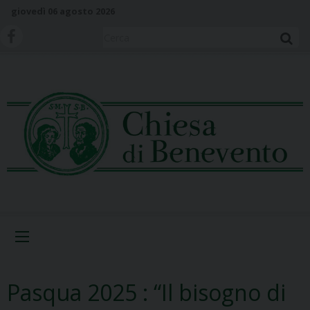
S
giovedì 06 agosto 2026
k
i
Cerca
p
t
o
c
o
n
t
e
n
t
Menu
Pasqua 2025 : “Il bisogno di