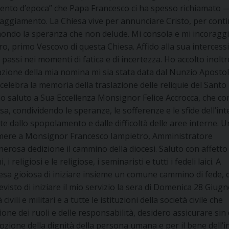
nto d’epoca” che Papa Francesco ci ha spesso richiamato 
oraggiamento. La Chiesa vive per annunciare Cristo, per cont
 mondo la speranza che non delude. Mi consola e mi incoragg
, primo Vescovo di questa Chiesa. Affido alla sua intercessi
passi nei momenti di fatica e di incertezza. Ho accolto inoltr
azione della mia nomina mi sia stata data dal Nunzio Apostol
i celebra la memoria della traslazione delle reliquie del Santo
no saluto a Sua Eccellenza Monsignor Felice Accrocca, che co
, condividendo le speranze, le sofferenze e le sfide dell’int
e dallo spopolamento e dalle difficoltà delle aree interne. U
rimere a Monsignor Francesco Iampietro, Amministratore
rosa dedizione il cammino della diocesi. Saluto con affetto 
 religiosi e le religiose, i seminaristi e tutti i fedeli laici. A
tesa gioiosa di iniziare insieme un comune cammino di fede, d
isto di iniziare il mio servizio la sera di Domenica 28 Giugn
ivili e militari e a tutte le istituzioni della società civile che
one dei ruoli e delle responsabilità, desidero assicurare sin 
ozione della dignità della persona umana e per il bene dell’i