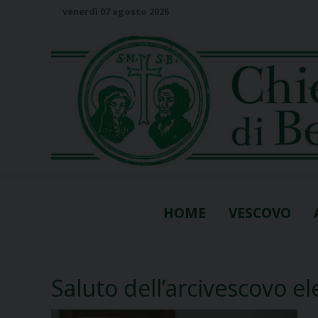
S
venerdì 07 agosto 2026
k
i
p
t
o
c
o
n
t
e
n
HOME
VESCOVO
t
Saluto dell’arcivescovo e