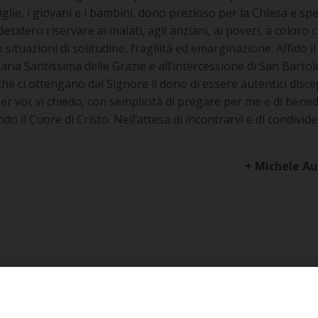
glie, i giovani e i bambini, dono prezioso per la Chiesa e sp
esidero riservare ai malati, agli anziani, ai poveri, a coloro 
 situazioni di solitudine, fragilità ed emarginazione. Affido i
ria Santissima delle Grazie e all’intercessione di San Bart
hé ci ottengano dal Signore il dono di essere autentici disce
er voi; vi chiedo, con semplicità di pregare per me e di bened
o il Cuore di Cristo. Nell’attesa di incontrarvi e di condivid
+ Michele A