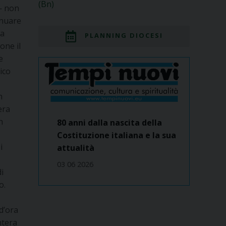
(Bn)
— non
inuare
ia
PLANNING DIOCESI
one il
e
ico
n
era
n
80 anni dalla nascita della
Costituzione italiana e la sua
i
attualità
03 06 2026
i
o.
d’ora
ntera