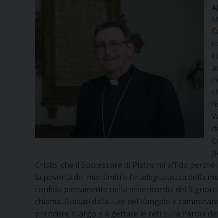
A
M
C
c
c
a
r
c
f
V
d
C
p
Cristo, che il Successore di Pietro mi affida perch
la povertà dei miei limiti e l’inadeguatezza della mi
confido pienamente nella misericordia del Signore e
chiama. Guidati dalla luce del Vangelo e camminan
prendere il largo e a gettare le reti sulla Parola