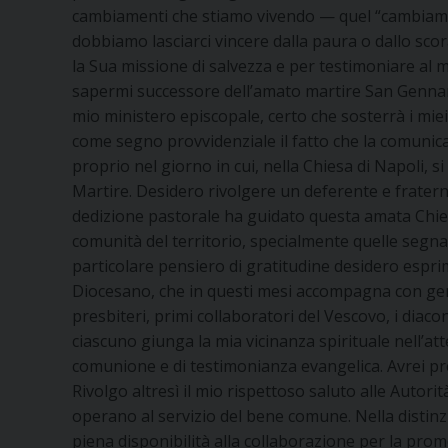
cambiamenti che stiamo vivendo — quel “cambiame
dobbiamo lasciarci vincere dalla paura o dallo sc
la Sua missione di salvezza e per testimoniare al
sapermi successore dell’amato martire San Gennaro
mio ministero episcopale, certo che sosterrà i miei 
come segno provvidenziale il fatto che la comunic
proprio nel giorno in cui, nella Chiesa di Napoli, s
Martire. Desidero rivolgere un deferente e frater
dedizione pastorale ha guidato questa amata Chiesa
comunità del territorio, specialmente quelle segnat
particolare pensiero di gratitudine desidero esp
Diocesano, che in questi mesi accompagna con gene
presbiteri, primi collaboratori del Vescovo, i diaconi, i
ciascuno giunga la mia vicinanza spirituale nell’at
comunione e di testimonianza evangelica. Avrei prev
Rivolgo altresì il mio rispettoso saluto alle Autorità c
operano al servizio del bene comune. Nella distinzi
piena disponibilità alla collaborazione per la prom