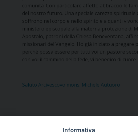
comunità. Con particolare affetto abbraccio le fami
del nostro futuro. Una speciale carezza spirituale d
soffrono nel corpo e nello spirito e a quanti vivono
ministero episcopale alla materna protezione di Ma
Apostolo, patroni della Chiesa Beneventana, affinc
missionari del Vangelo. Ho già iniziato a pregare p
perché possa essere per tutti voi un pastore second
con voi il cammino della fede, vi benedico di cuore.
Saluto Arcivescovo mons. Michele Autuoro
Informativa