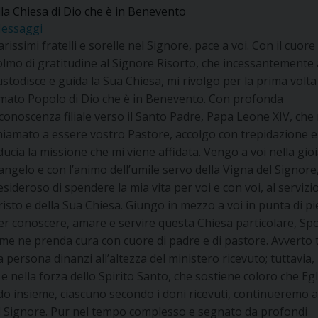
lla Chiesa di Dio che è in Benevento
essaggi
arissimi fratelli e sorelle nel Signore, pace a voi. Con il cuore
olmo di gratitudine al Signore Risorto, che incessantemente
ustodisce e guida la Sua Chiesa, mi rivolgo per la prima volta 
mato Popolo di Dio che è in Benevento. Con profonda
iconoscenza filiale verso il Santo Padre, Papa Leone XIV, che
hiamato a essere vostro Pastore, accolgo con trepidazione e
iducia la missione che mi viene affidata. Vengo a voi nella gioi
angelo e con l’animo dell’umile servo della Vigna del Signore
esideroso di spendere la mia vita per voi e con voi, al servizio
risto e della Sua Chiesa. Giungo in mezzo a voi in punta di pi
er conoscere, amare e servire questa Chiesa particolare, Spo
é me ne prenda cura con cuore di padre e di pastore. Avverto 
a persona dinanzi all’altezza del ministero ricevuto; tuttavia,
 nella forza dello Spirito Santo, che sostiene coloro che Egl
do insieme, ciascuno secondo i doni ricevuti, continueremo a
 del Signore. Pur nel tempo complesso e segnato da profondi