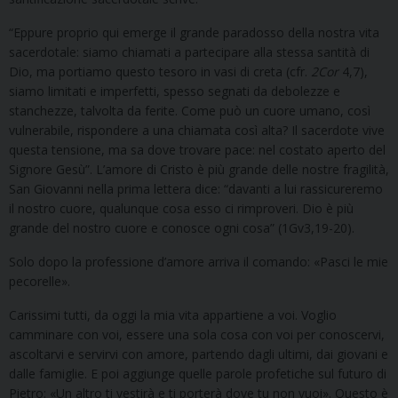
“Eppure proprio qui emerge il grande paradosso della nostra vita
sacerdotale: siamo chiamati a partecipare alla stessa santità di
Dio, ma portiamo questo tesoro in vasi di creta (cfr.
2Cor
4,7),
siamo limitati e imperfetti, spesso segnati da debolezze e
stanchezze, talvolta da ferite. Come può un cuore umano, così
vulnerabile, rispondere a una chiamata così alta? Il sacerdote vive
questa tensione, ma sa dove trovare pace: nel costato aperto del
Signore Gesù”. L’amore di Cristo è più grande delle nostre fragilità,
San Giovanni nella prima lettera dice: “davanti a lui rassicureremo
il nostro cuore, qualunque cosa esso ci rimproveri. Dio è più
grande del nostro cuore e conosce ogni cosa” (1Gv3,19-20).
Solo dopo la professione d’amore arriva il comando: «Pasci le mie
pecorelle».
Carissimi tutti, da oggi la mia vita appartiene a voi. Voglio
camminare con voi, essere una sola cosa con voi per conoscervi,
ascoltarvi e servirvi con amore, partendo dagli ultimi, dai giovani e
dalle famiglie. E poi aggiunge quelle parole profetiche sul futuro di
Pietro: «Un altro ti vestirà e ti porterà dove tu non vuoi». Questo è