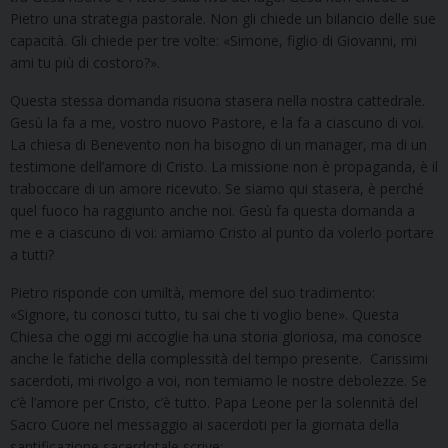
Pietro una strategia pastorale. Non gli chiede un bilancio delle sue
capacità. Gli chiede per tre volte: «Simone, figlio di Giovanni, mi
ami tu più di costoro?».
Questa stessa domanda risuona stasera nella nostra cattedrale.
Gesù la fa a me, vostro nuovo Pastore, e la fa a ciascuno di voi.
La chiesa di Benevento non ha bisogno di un manager, ma di un
testimone dell’amore di Cristo. La missione non è propaganda, è il
traboccare di un amore ricevuto. Se siamo qui stasera, è perché
quel fuoco ha raggiunto anche noi. Gesù fa questa domanda a
me e a ciascuno di voi: amiamo Cristo al punto da volerlo portare
a tutti?
Pietro risponde con umiltà, memore del suo tradimento:
«Signore, tu conosci tutto, tu sai che ti voglio bene». Questa
Chiesa che oggi mi accoglie ha una storia gloriosa, ma conosce
anche le fatiche della complessità del tempo presente. Carissimi
sacerdoti, mi rivolgo a voi, non temiamo le nostre debolezze. Se
c’è l’amore per Cristo, c’è tutto. Papa Leone per la solennità del
Sacro Cuore nel messaggio ai sacerdoti per la giornata della
santificazione sacerdotale scrive: