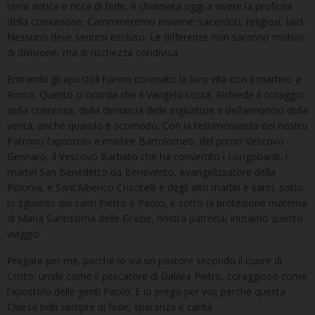
terra antica e ricca di fede, è chiamata oggi a vivere la profezia
della comunione. Cammineremo insieme: sacerdoti, religiosi, laici.
Nessuno deve sentirsi escluso. Le differenze non saranno motivo
di divisione, ma di ricchezza condivisa.
Entrambi gli apostoli hanno coronato la loro vita con il martirio a
Roma. Questo ci ricorda che il Vangelo costa. Richiede il coraggio
della coerenza, della denuncia delle ingiustizie e dell’annuncio della
verità, anche quando è scomodo. Con la testimonianza del nostro
Patrono l’apostolo e martire Bartolomeo, del primo Vescovo
Gennaro, il Vescovo Barbato che ha convertito i Longobardi, i
martiri San Benedetto da Benevento, evangelizzatore della
Polonia, e Sant’Alberico Criscitelli e degli altri martiri e santi, sotto
lo sguardo dei santi Pietro e Paolo, e sotto la protezione materna
di Maria Santissima delle Grazie, nostra patrona, iniziamo questo
viaggio.
Pregate per me, perché io sia un pastore secondo il cuore di
Cristo: umile come il pescatore di Galilea Pietro, coraggioso come
l’apostolo delle genti Paolo. E io prego per voi, perché questa
Chiesa brilli sempre di fede, speranza e carità.