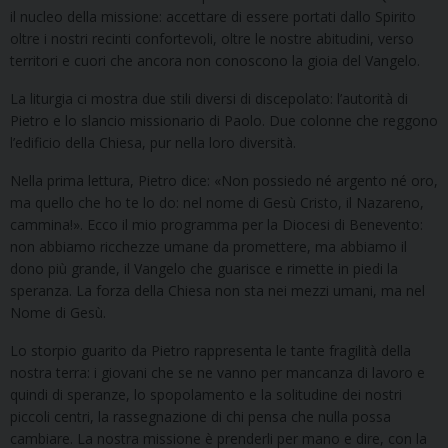
il nucleo della missione: accettare di essere portati dallo Spirito
oltre i nostri recinti confortevoli, oltre le nostre abitudini, verso
territori e cuori che ancora non conoscono la gioia del Vangelo.
La liturgia ci mostra due stili diversi di discepolato: l’autorità di
Pietro e lo slancio missionario di Paolo. Due colonne che reggono
l’edificio della Chiesa, pur nella loro diversità.
Nella prima lettura, Pietro dice: «Non possiedo né argento né oro,
ma quello che ho te lo do: nel nome di Gesù Cristo, il Nazareno,
cammina!». Ecco il mio programma per la Diocesi di Benevento:
non abbiamo ricchezze umane da promettere, ma abbiamo il
dono più grande, il Vangelo che guarisce e rimette in piedi la
speranza. La forza della Chiesa non sta nei mezzi umani, ma nel
Nome di Gesù.
Lo storpio guarito da Pietro rappresenta le tante fragilità della
nostra terra: i giovani che se ne vanno per mancanza di lavoro e
quindi di speranze, lo spopolamento e la solitudine dei nostri
piccoli centri, la rassegnazione di chi pensa che nulla possa
cambiare. La nostra missione è prenderli per mano e dire, con la