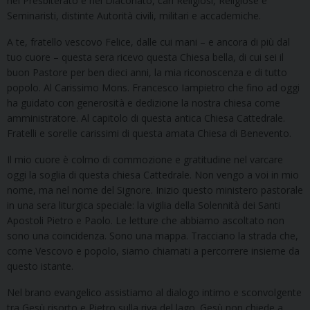
nel Presbiterato e nel Diaconato, cari Religiosi, Religiose e
Seminaristi, distinte Autorità civili, militari e accademiche.
A te, fratello vescovo Felice, dalle cui mani – e ancora di più dal
tuo cuore – questa sera ricevo questa Chiesa bella, di cui sei il
buon Pastore per ben dieci anni, la mia riconoscenza e di tutto
popolo. Al Carissimo Mons. Francesco Iampietro che fino ad oggi
ha guidato con generosità e dedizione la nostra chiesa come
amministratore. Al capitolo di questa antica Chiesa Cattedrale.
Fratelli e sorelle carissimi di questa amata Chiesa di Benevento.
Il mio cuore è colmo di commozione e gratitudine nel varcare
oggi la soglia di questa chiesa Cattedrale. Non vengo a voi in mio
nome, ma nel nome del Signore. Inizio questo ministero pastorale
in una sera liturgica speciale: la vigilia della Solennità dei Santi
Apostoli Pietro e Paolo. Le letture che abbiamo ascoltato non
sono una coincidenza. Sono una mappa. Tracciano la strada che,
come Vescovo e popolo, siamo chiamati a percorrere insieme da
questo istante.
Nel brano evangelico assistiamo al dialogo intimo e sconvolgente
tra Gesù risorto e Pietro sulla riva del lago. Gesù non chiede a