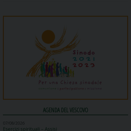
P
o
s
t
N
a
v
i
g
a
t
i
o
n
AGENDA DEL VESCOVO
07/08/2026
Esercizi spirituali – Assisi