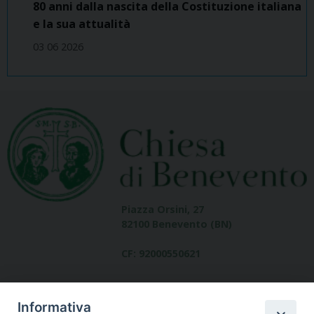
80 anni dalla nascita della Costituzione italiana
e la sua attualità
03 06 2026
Piazza Orsini, 27
82100 Benevento (BN)
CF: 92000550621
Informativa