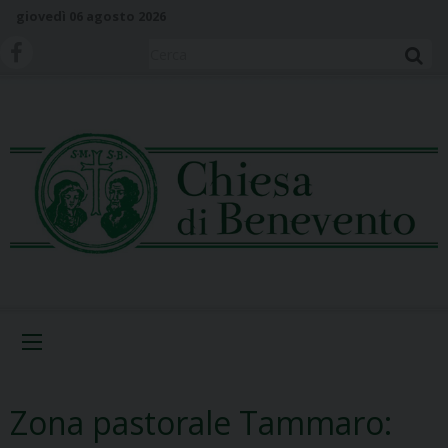
S
giovedì 06 agosto 2026
k
i
Cerca
p
t
o
c
o
n
t
e
n
t
Menu
Zona pastorale Tammaro: