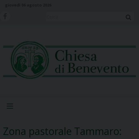
S
giovedì 06 agosto 2026
k
i
Cerca
p
t
o
c
o
n
t
e
n
t
Menu
Zona pastorale Tammaro: