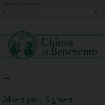
S
sabato 08 agosto 2026
k
i
Cerca
p
t
o
c
o
n
t
e
n
t
Menu
24 ore per il Signore