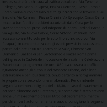
invece, scatterà la chiusura al traffico veicolare di Via Tenente
Pellegrini, Via Mario La Vipera, Piazza Guerrazzi, Piazza Roma e
Corso Garibaldi con presidio di tutti gli incroci con le traverse e vie
limitrofe, Via Rummo – Piazza Orsini e Via Episcopio, Corso Dante
(eccetto bus fedeli e presbiteri autorizzati dalla Curia per lo
stazionamento nei pressi dell’Infopoint di Piazza Cardinal Pacca) e
Via Agilulfo, Via Nuova Calore, Corso Vittorio Emanuele (con
accesso consentito solo per le auto fino ad incrocio con Via
Pasquali), in concomitanza con gli eventi previsti in successione a
partire dalle ore 16:00 tra Teatro de la Salle, Chiostro San
Domenico, Basilica di San Bartolomeo e Piazza Roma prima
dell’ingresso in Cattedrale in occasione della solenne Celebrazione
Eucaristica in programma alle ore 18:30. La chiusura al traffico
riguarderà anche gli autobus del trasporto urbano, delle linee
extraurbane e per i bus turistici, tenuti pertanto a riprogrammare
le proprie corse secondo itinerari alternativi. Per chi intende
seguire la cerimonia religiosa delle 18,30, in caso di esaurimento
dei posti all’interno della Cattedrale, si ricorda che è stato previsto
anche un maxi-schermo presso l’Arco del Sacramento, mentre
per chi arriverà autonomamente in auto si consigliano le seguenti
aree sosta: Viale San Lorenzo, Megaparcheggio Via del Pomerio,