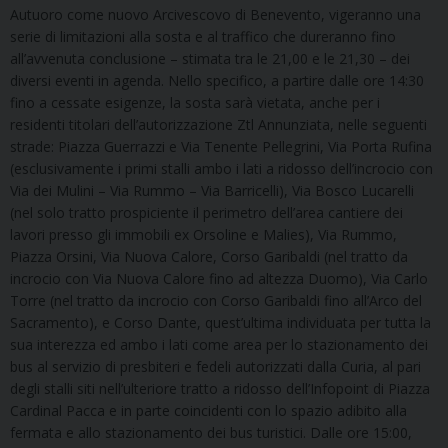
Autuoro come nuovo Arcivescovo di Benevento, vigeranno una
serie di limitazioni alla sosta e al traffico che dureranno fino
all’avvenuta conclusione – stimata tra le 21,00 e le 21,30 – dei
diversi eventi in agenda. Nello specifico, a partire dalle ore 14:30
fino a cessate esigenze, la sosta sarà vietata, anche per i
residenti titolari dell’autorizzazione Ztl Annunziata, nelle seguenti
strade: Piazza Guerrazzi e Via Tenente Pellegrini, Via Porta Rufina
(esclusivamente i primi stalli ambo i lati a ridosso dell’incrocio con
Via dei Mulini – Via Rummo – Via Barricelli), Via Bosco Lucarelli
(nel solo tratto prospiciente il perimetro dell’area cantiere dei
lavori presso gli immobili ex Orsoline e Malies), Via Rummo,
Piazza Orsini, Via Nuova Calore, Corso Garibaldi (nel tratto da
incrocio con Via Nuova Calore fino ad altezza Duomo), Via Carlo
Torre (nel tratto da incrocio con Corso Garibaldi fino all’Arco del
Sacramento), e Corso Dante, quest’ultima individuata per tutta la
sua interezza ed ambo i lati come area per lo stazionamento dei
bus al servizio di presbiteri e fedeli autorizzati dalla Curia, al pari
degli stalli siti nell’ulteriore tratto a ridosso dell’Infopoint di Piazza
Cardinal Pacca e in parte coincidenti con lo spazio adibito alla
fermata e allo stazionamento dei bus turistici. Dalle ore 15:00,