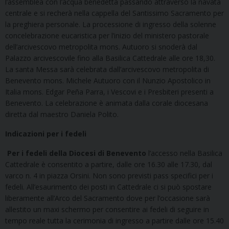
l’assemblea con l’acqua benedetta passando attraverso la navata
centrale e si recherà nella cappella del Santissimo Sacramento per
la preghiera personale. La processione di ingresso della solenne
concelebrazione eucaristica per l’inizio del ministero pastorale
dell’arcivescovo metropolita mons. Autuoro si snoderà dal
Palazzo arcivescovile fino alla Basilica Cattedrale alle ore 18,30.
La santa Messa sarà celebrata dall’arcivescovo metropolita di
Benevento mons. Michele Autuoro con il Nunzio Apostolico in
Italia mons. Edgar Peña Parra, i Vescovi e i Presbiteri presenti a
Benevento. La celebrazione è animata dalla corale diocesana
diretta dal maestro Daniela Polito.
Indicazioni per i fedeli
Per i fedeli della Diocesi di Benevento
l’accesso nella Basilica
Cattedrale è consentito a partire, dalle ore 16.30 alle 17.30, dal
varco n. 4 in piazza Orsini. Non sono previsti pass specifici per i
fedeli. All’esaurimento dei posti in Cattedrale ci si può spostare
liberamente all’Arco del Sacramento dove per l’occasione sarà
allestito un maxi schermo per consentire ai fedeli di seguire in
tempo reale tutta la cerimonia di ingresso a partire dalle ore 15.40