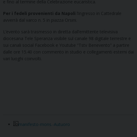
e fino al termine della Celebrazione eucaristica.
Per i fedeli provenienti da Napoli
l’ingresso in Cattedrale
avverrà dal varco n. 5 in piazza Orsini.
L’evento sarà trasmesso in diretta dall’emittente televisiva
diocesana Tele Speranza visibile sul canale 98 digitale terrestre e
sui canali social Facebook e Youtube “Tstv Benevento” a partire
dalle ore 15.40 con commento in studio e collegamenti esterni dai
vari luoghi coinvolti.
manifesto-mons.-Autuoro