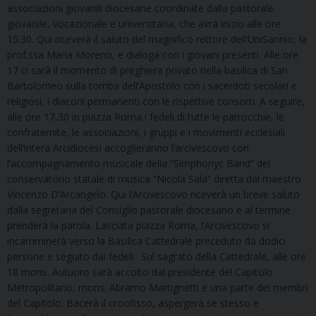
associazioni giovanili diocesane coordinate dalla pastorale
giovanile, vocazionale e universitaria, che avrà inizio alle ore
15.30. Qui riceverà il saluto del magnifico rettore dell’UniSannio, la
prof.ssa Maria Moreno, e dialoga con i giovani presenti. Alle ore
17 ci sarà il momento di preghiera privato nella basilica di San
Bartolomeo sulla tomba dell’Apostolo con i sacerdoti secolari e
religiosi, i diaconi permanenti con le rispettive consorti. A seguire,
alle ore 17,30 in piazza Roma i fedeli di tutte le parrocchie, le
confraternite, le associazioni, i gruppi e i movimenti ecclesiali
dell’intera Arcidiocesi accoglieranno l’arcivescovo con
l’accompagnamento musicale della “Simphonyc Band” del
conservatorio statale di musica “Nicola Sala” diretta dal maestro
Vincenzo D’Arcangelo. Qui l’Arcivescovo riceverà un breve saluto
dalla segretaria del Consiglio pastorale diocesano e al termine
prenderà la parola. Lasciata piazza Roma, l’Arcivescovo si
incamminerà verso la Basilica Cattedrale preceduto da dodici
persone e seguito dai fedeli. Sul sagrato della Cattedrale, alle ore
18 mons. Autuoro sarà accolto dal presidente del Capitolo
Metropolitano, mons. Abramo Martignetti e una parte dei membri
del Capitolo. Bacerà il crocifisso, aspergerà se stesso e