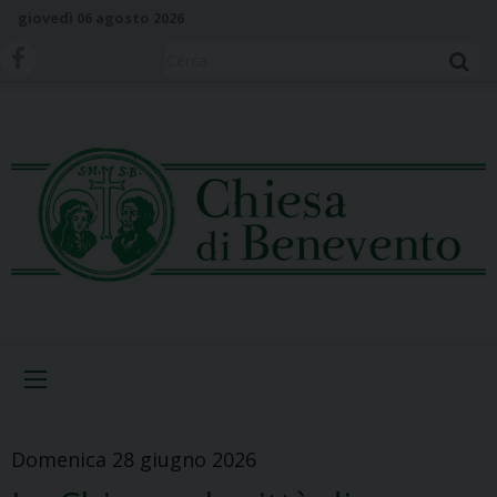
S
giovedì 06 agosto 2026
k
i
Cerca
p
t
o
c
o
n
t
e
n
t
Menu
Domenica 28 giugno 2026