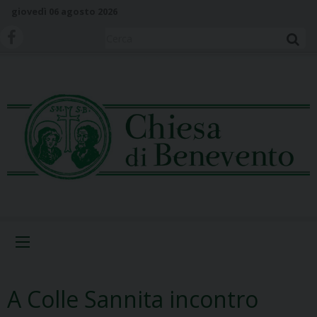
S
giovedì 06 agosto 2026
k
i
Cerca
p
t
o
c
o
n
t
e
n
t
Menu
A Colle Sannita incontro