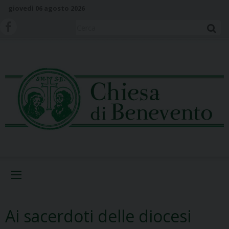
S
giovedì 06 agosto 2026
k
i
Cerca
p
t
o
c
o
n
t
e
n
t
Menu
Ai sacerdoti delle diocesi