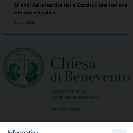
80 anni dalla nascita della Costituzione italiana
e la sua attualità
03 06 2026
Piazza Orsini, 27
82100 Benevento (BN)
CF: 92000550621
Informativa