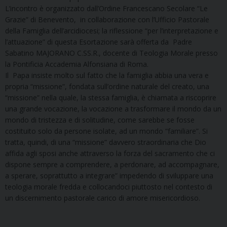
L’incontro è organizzato dall’Ordine Francescano Secolare “Le
Grazie” di Benevento, in collaborazione con l’Ufficio Pastorale
della Famiglia dell’arcidiocesi; la riflessione “per l’interpretazione e
l’attuazione” di questa Esortazione sarà offerta da Padre
Sabatino MAJORANO C.SS.R., docente di Teologia Morale presso
la Pontificia Accademia Alfonsiana di Roma.
Il Papa insiste molto sul fatto che la famiglia abbia una vera e
propria “missione”, fondata sull’ordine naturale del creato, una
“missione” nella quale, la stessa famiglia, è chiamata a riscoprire
una grande vocazione, la vocazione a trasformare il mondo da un
mondo di tristezza e di solitudine, come sarebbe se fosse
costituito solo da persone isolate, ad un mondo “familiare”. Si
tratta, quindi, di una “missione” davvero straordinaria che Dio
affida agli sposi anche attraverso la forza del sacramento che ci
dispone sempre a comprendere, a perdonare, ad accompagnare,
a sperare, soprattutto a integrare” impedendo di sviluppare una
teologia morale fredda e collocandoci piuttosto nel contesto di
un discernimento pastorale carico di amore misericordioso.