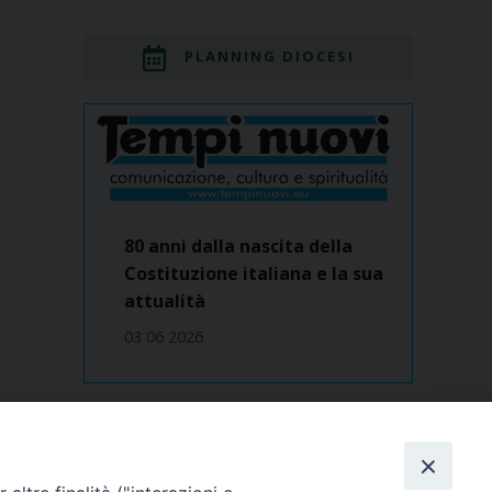
PLANNING DIOCESI
80 anni dalla nascita della
Costituzione italiana e la sua
attualità
03 06 2026
Dove siamo
contatti