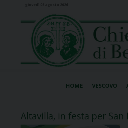
S
giovedì 06 agosto 2026
k
i
p
t
o
c
o
n
t
e
n
HOME
VESCOVO
t
Altavilla, in festa per San