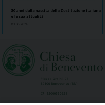
80 anni dalla nascita della Costituzione italiana
e la sua attualità
03 06 2026
Piazza Orsini, 27
82100 Benevento (BN)
CF: 92000550621