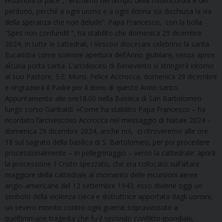
testimoni di pace”, “entriamo nel tempo della misericordia e del
perdono, perché a ogni uomo e a ogni donna sia dischiusa la via
della speranza che non delude”. Papa Francesco, con la bolla
“Spes non confundit “, ha stabilito che domenica 29 dicembre
2024, in tutte le cattedrali, i Vescovi diocesani celebrino la santa
Eucaristia come solenne apertura dell’Anno giubilare, senza aprire
alcuna porta santa. L’arcidiocesi di Benevento si stringerà intorno
al suo Pastore, S.E. Mons. Felice Accrocca, domenica 29 dicembre
e ringrazierà il Padre per il dono di questo Anno santo.
Appuntamento alle ore18.00 nella Basilica di San Bartolomeo
lungo corso Garibaldi. «Come ha stabilito Papa Francesco – ha
ricordato l’arcivescovo Accrocca nel messaggio di Natale 2024 –
domenica 29 dicembre 2024, anche noi, ci ritroveremo alle ore
18 sul sagrato della basilica di S. Bartolomeo, per poi procedere
processionalmente – in pellegrinaggio – verso la cattedrale: aprirà
la processione il Cristo spezzato, che era collocato sull’altare
maggiore della cattedrale al momento delle incursioni aeree
anglo-americane del 12 settembre 1943; esso diviene oggi un
simbolo della violenza cieca e distruttrice apportata dagli uomini,
un severo monito contro ogni guerra; sopravvissuto a
quell’immane tragedia che fu il secondo conflitto mondiale,