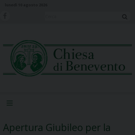
S
lunedì 10 agosto 2026
k
i
Cerca
p
t
o
c
o
n
t
e
n
t
Menu
Apertura Giubileo per la