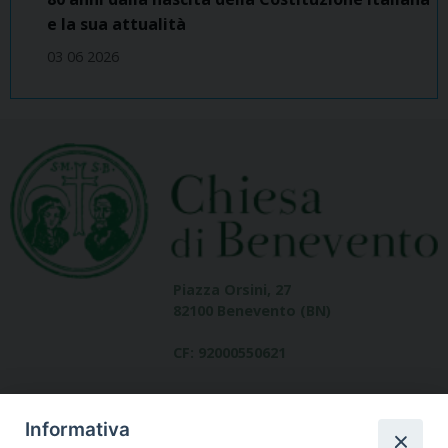
e la sua attualità
03 06 2026
Piazza Orsini, 27
82100 Benevento (BN)
CF: 92000550621
Informativa