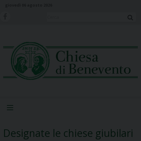
S
giovedì 06 agosto 2026
k
i
Cerca
p
t
o
c
o
n
t
e
n
t
Menu
Designate le chiese giubilari