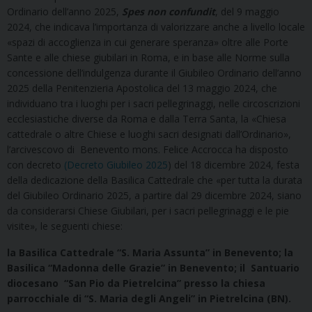
Ordinario dell’anno 2025,
Spes non confundit
, del 9 maggio
2024, che indicava l’importanza di valorizzare anche a livello locale
«spazi di accoglienza in cui generare speranza» oltre alle Porte
Sante e alle chiese giubilari in Roma, e in base alle Norme sulla
concessione dell’indulgenza durante il Giubileo Ordinario dell’anno
2025 della Penitenzieria Apostolica del 13 maggio 2024, che
individuano tra i luoghi per i sacri pellegrinaggi, nelle circoscrizioni
ecclesiastiche diverse da Roma e dalla Terra Santa, la «Chiesa
cattedrale o altre Chiese e luoghi sacri designati dall’Ordinario»,
l’arcivescovo di Benevento mons. Felice Accrocca ha disposto
con decreto
(Decreto Giubileo 2025
) del 18 dicembre 2024, festa
della dedicazione della Basilica Cattedrale che «per tutta la durata
del Giubileo Ordinario 2025, a partire dal 29 dicembre 2024, siano
da considerarsi Chiese Giubilari, per i sacri pellegrinaggi e le pie
visite», le seguenti chiese:
la Basilica Cattedrale “S. Maria Assunta” in Benevento; la
Basilica “Madonna delle Grazie” in Benevento; il Santuario
diocesano “San Pio da Pietrelcina” presso la chiesa
parrocchiale di “S. Maria degli Angeli” in Pietrelcina (BN).