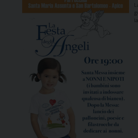
L
g
l