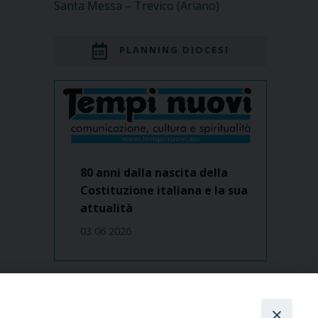
Santa Messa – Trevico (Ariano)
PLANNING DIOCESI
80 anni dalla nascita della
Costituzione italiana e la sua
attualità
03 06 2026
Dove siamo
contatti