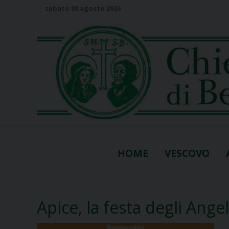
S
sabato 08 agosto 2026
k
i
p
t
o
c
o
n
t
e
n
HOME
VESCOVO
t
Apice, la festa degli Angel