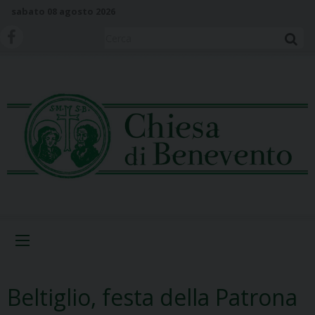
S
sabato 08 agosto 2026
k
i
Cerca
p
t
o
c
o
n
t
e
n
t
Menu
Beltiglio, festa della Patrona