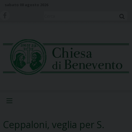
S
sabato 08 agosto 2026
k
i
Cerca
p
t
o
c
o
n
t
e
n
t
Menu
Ceppaloni, veglia per S.