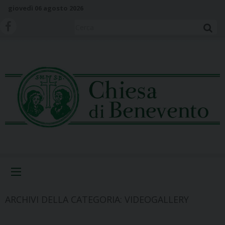
S
giovedì 06 agosto 2026
k
i
Cerca
p
t
o
c
o
n
t
e
n
t
Menu
ARCHIVI DELLA CATEGORIA:
VIDEOGALLERY