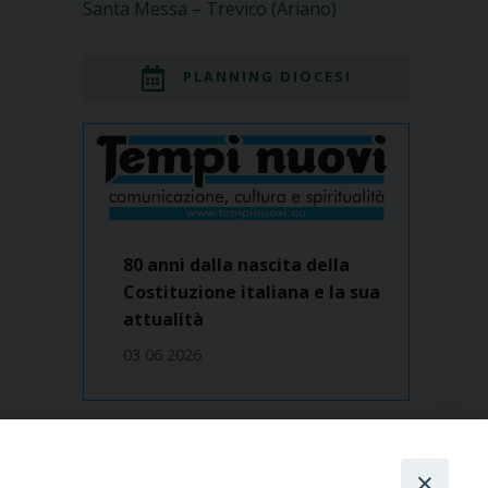
Santa Messa – Trevico (Ariano)
PLANNING DIOCESI
80 anni dalla nascita della
Costituzione italiana e la sua
attualità
03 06 2026
Dove siamo
contatti