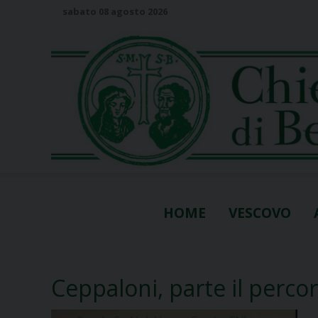
S
sabato 08 agosto 2026
k
i
p
t
o
c
o
n
t
e
n
HOME
VESCOVO
t
Ceppaloni, parte il perco