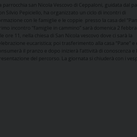
a parrocchia san Nicola Vescovo di Ceppaloni, guidata dal p
on Silvio Pepiciello, ha organizzato un ciclo di incontri di
ormazione con le famiglie e le coppie presso la casa del “Pane
rimo incontro “famiglie in cammino” sarà domenica 2 febbra
lle ore 11, nella chiesa di San Nicola vescovo dove ci sarà la
elebrazione eucaristica; poi trasferimento alla casa “Pane” e 
onsumerà il pranzo e dopo inizierà l’attività di conoscenza e 
resentazione del percorso. La giornata si chiuderà con i vesp