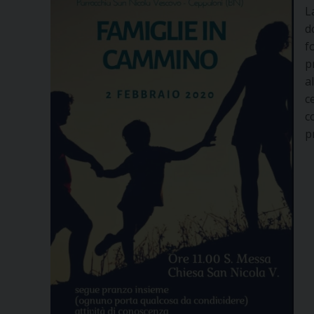
L
d
f
p
a
c
c
p